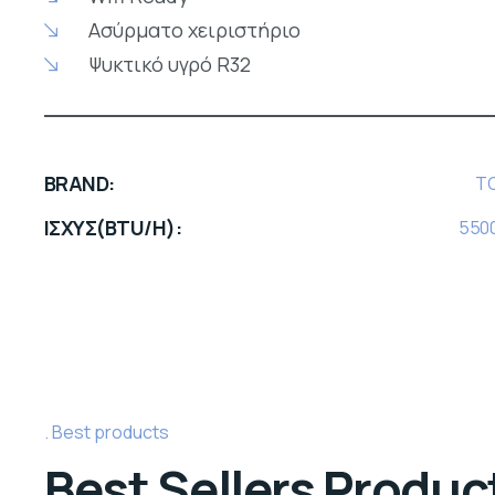
Ασύρματο χειριστήριο
Ψυκτικό υγρό R32
BRAND
T
ΙΣΧΥΣ(BTU/H)
550
Best products
Best Sellers Produc