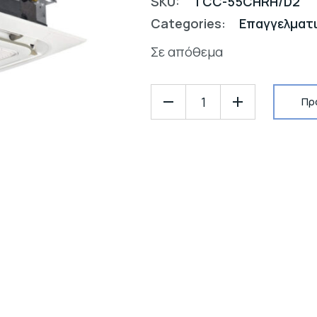
SKU:
TCC-55CHRH/D2
Categories:
Επαγγελματ
Σε απόθεμα
Πρ