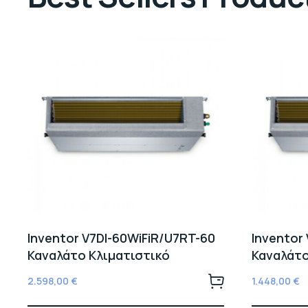
Inventor V7DI-60WiFiR/U7RT-60
Inventor
Καναλάτο Κλιματιστικό
Καναλάτο
2.598,00
€
1.448,00
€