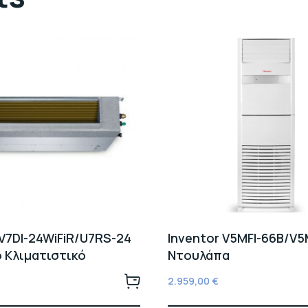
 V7DI-24WiFiR/U7RS-24
Inventor V5MFI-66B/V
 Κλιματιστικό
Ντουλάπα
2.959,00
€