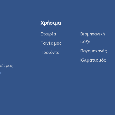
Χρήσιμα
Εταιρία
Βιομηχανική
ψύξη
Τα νέα μας
Παγομηχανές
Προϊόντα
Κλιματισμός
αζί μας
gr