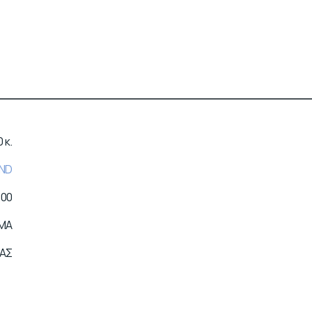
 κ.
ND
200
OMA
ΙΑΣ