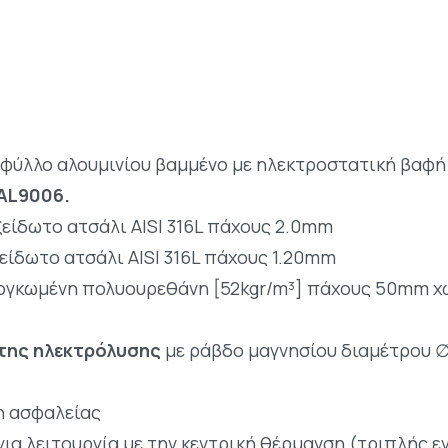
φύλλο αλουμινίου βαμμένο με ηλεκτροστατική βαφή
AL9006.
είδωτο ατσάλι AISI 316L πάχους 2.0mm
ίδωτο ατσάλι AISI 316L πάχους 1.20mm
ιογκωμένη πολυουρεθάνη [52kgr/m³] πάχους 50mm χ
της ηλεκτρόλυσης
με ράβδο μαγνησίου διαμέτρου 
η ασφαλείας
ια λειτουργία με την κεντρική θέρμανση (τριπλής ε