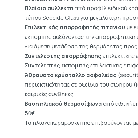
Πλαίσιο συλλέκτη
από προφίλ ειδικού κρά
τύπου Seeside Class για μεγαλύτερη προσ
Επιλεκτικός απορροφητής τιτανίου
με ε
εκπομπής αυξάνοντας την απορροφητική ικ
για άμεση μετάδοση της θερμότητας προς 
Συντελεστής απορρόφησης
επιλεκτικής ε
Συντελεστής εκπομπής
επιλεκτικής επιφάν
Άθραυστο κρύσταλλο ασφαλείας
(securi
περιεκτικότητας σε οξείδια του σιδήρου (
καιρικές συνθήκες
Βάση ηλιακού θερμοσίφωνα
από ειδική ε
50€
Τα ηλιακά κεραμοσκεπής επιβαρύνονται μ