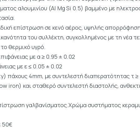
ματος αλουμινίου (Al Mg Si 0.5) βαμμένο με ηλεκτρ
τασία.
ιδική επίστρωση σε κενό αέρος, υψηλής απορρόφηση
ανότητα του συλλέκτη, συγκολλημένος με τη νέα τεχ
το θερμικό υγρό.
πιφάνειας με α ≥ 0.95 ± 0.02
ειας με ε ≤ 0.05 ± 0.02
ty) πάχους 4mm, με συντελεστή διαπερατότητας τ ≥
low iron) και σταθερό συντελεστή διαστολής, ανθεκτ
πίστρωση γαλβανίσματος.Χρώμα συστήματος κεραμι
ε 50€