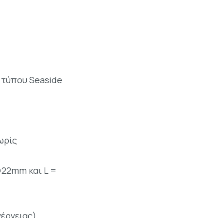
 τύπου Seaside
ωρίς
∅22mm και L =
νέργειας)