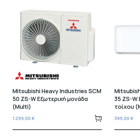
Mitsubishi Heavy Industries SCM
Mitsubish
50 ZS-W Εξωτερική μονάδα
35 ZS-W 
(Multi)
τοίχου (M
1.299,00
€
399,00
€