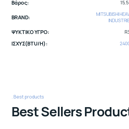
Βάρος
15,5
MITSUBISHI HEA
BRAND
INDUSTRI
ΨΥΚΤΙΚΟ ΥΓΡΟ
R
ΙΣΧΥΣ(BTU/H)
240
Best products
Best Sellers Produc