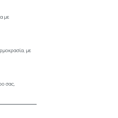
α με
ρμοκρασία, με
ο σας,