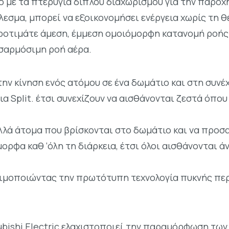
ό με τα πτερύγια διπλού διαχωρισμού για την παροχ
εσμα, μπορεί να εξοικονομήσει ενέργεια χωρίς τη θ
προτιμάτε άμεση, έμμεση ομοιόμορφη κατανομή ροής 
σαρμόσιμη ροή αέρα.
ην κίνηση ενός ατόμου σε ένα δωμάτιο και στη συνέχ
α Split. έτσι συνεχίζουν να αισθάνονται ζεστά όπου 
λλά άτομα που βρίσκονται στο δωμάτιο και να προσ
ορφα καθ ‘όλη τη διάρκεια, έτσι όλοι αισθάνονται ά
σιμοποιώντας την πρωτότυπη τεχνολογία πυκνής περ
bishi Electric ελαχιστοποιεί την παραμόρφωση των 