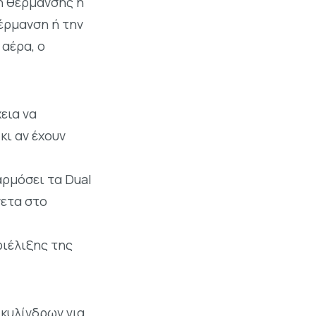
ή θέρμανσης ή
έρμανση ή την
αέρα, ο
εια να
κι αν έχουν
αρμόσει τα Dual
νετα στο
ιέλιξης της
κυλίνδρων για