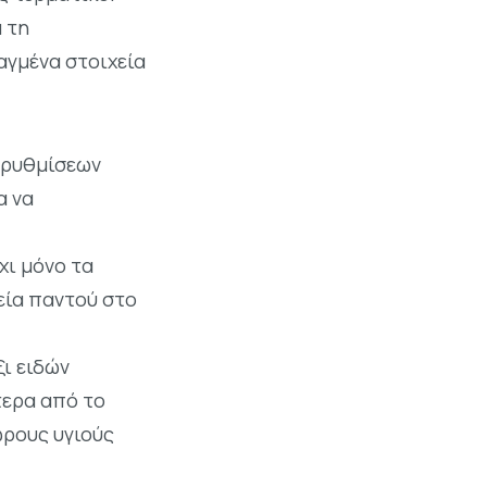
 τη
αγμένα στοιχεία
 ρυθμίσεων
α να
χι μόνο τα
εία παντού στο
ξι ειδών
τερα από το
ώρους υγιούς