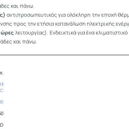
άδες και πάνω.
ς)
αντιπροσωπευτικός για ολόκληρη την εποχή θέρ
νσης προς την ετήσια κατανάλωση ηλεκτρικής ενέργ
 ώρες
λειτουργίας). Ενδεικτικά για ένα κλιματιστικό
νάδες και πάνω.
κ.
HI
IC
00
50
ΚΟ