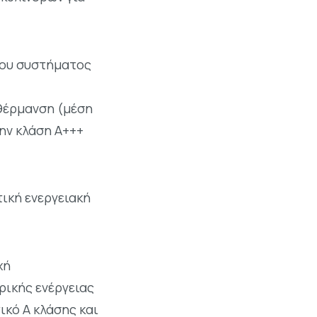
του συστήματος
 θέρμανση (μέση
την κλάση Α+++
τική ενεργειακή
χή
ρικής ενέργειας
ικό Α κλάσης και