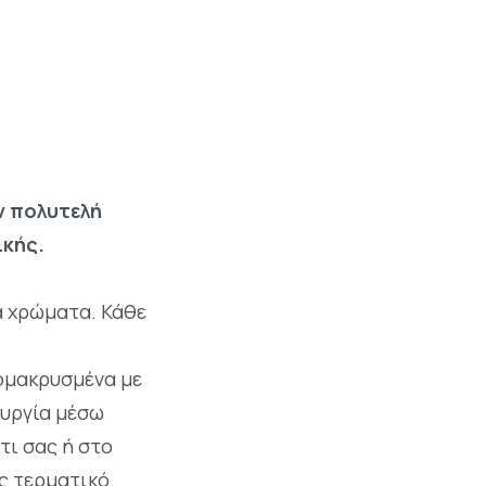
ν πολυτελή
ικής.
α χρώματα. Κάθε
πομακρυσμένα με
ουργία μέσω
τι σας ή στο
ς τερματικό.