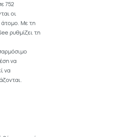
ε 752
ται οι
α άτομο. Με τη
See ρυθμίζει τη
οσαρμόσιμο
θέση να
ί να
άζονται.