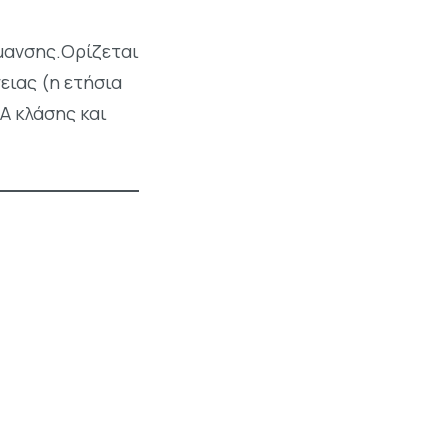
μανσης.Ορίζεται
ειας (η ετήσια
 Α κλάσης και