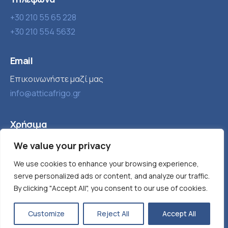
+30 210 55 65 228
+30 210 554 5632
Email
Επικοινωνήστε μαζί μας
info@atticafrigo.gr
Χρήσιμα
We value your privacy
Εταιρία
Βιομηχανική ψύξη
Τα νέα μας
Παγομηχανές
We use cookies to enhance your browsing experience,
serve personalized ads or content, and analyze our traffic.
Προϊόντα
Κλιματισμός
By clicking "Accept All", you consent to our use of cookies.
Customize
Reject All
Accept All
Designed & Developed by
VALUE