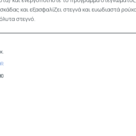
πόρτα) και ενεργοποιήστε το πρόγραμμα στεγνώματος
σκάδας και εξασφαλίζει στεγνά και ευωδιαστά ρούχ
όλυτα στεγνό.
 κ.
OR
90