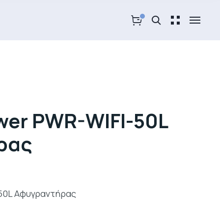
ower PWR-WIFI-50L
ρας
50L Αφυγραντήρας