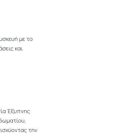
υσκευή με το
άσεις και
γία Έξυπνης
δωματίου,
νισχύοντας την