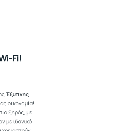
i-Fi!
της
Έξυπνης
τας οικονομία!
πιο ξηρός, με
ν με ιδανικό
α χρειαστούν