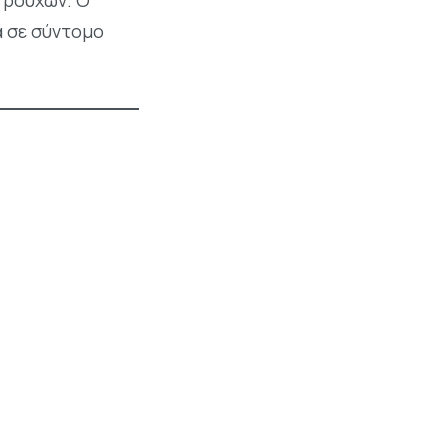
 ρούχων. Ο
α σε σύντομο