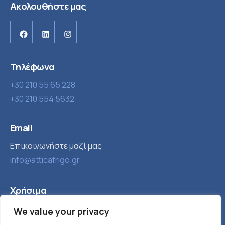
Ακολουθήστε μας
Facebook
Linkedin
Instagram
Τηλέφωνα
+30 210 55 65 228
+30 210 554 5632
Email
Επικοινωνήστε μαζί μας
info@atticafrigo.gr
Χρήσιμα
Εταιρία
Βιομηχανική ψύξη
We value your privacy