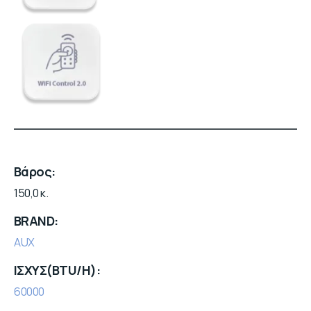
Βάρος
150,0 κ.
BRAND
AUX
ΙΣΧΥΣ(BTU/H)
60000