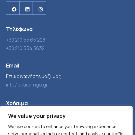
Facebook
Linkedin
Instagram
Τηλέφωνα
+30 210 55 65 228
+30 210 554 5632
Email
Επικοινωνήστε μαζί μας
info@atticafrigo.gr
Χρήσιμα
Εταιρία
Βιομηχανική ψύξη
We value your privacy
Τα νέα μας
Παγομηχανές
We use cookies to enhance your browsing experience,
serve personalized ads or content, and analyze our traffic.