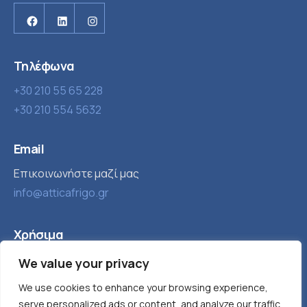
Facebook
Linkedin
Instagram
Τηλέφωνα
+30 210 55 65 228
+30 210 554 5632
Email
Επικοινωνήστε μαζί μας
info@atticafrigo.gr
Χρήσιμα
Εταιρία
Βιομηχανική ψύξη
We value your privacy
Τα νέα μας
Παγομηχανές
We use cookies to enhance your browsing experience,
serve personalized ads or content, and analyze our traffic.