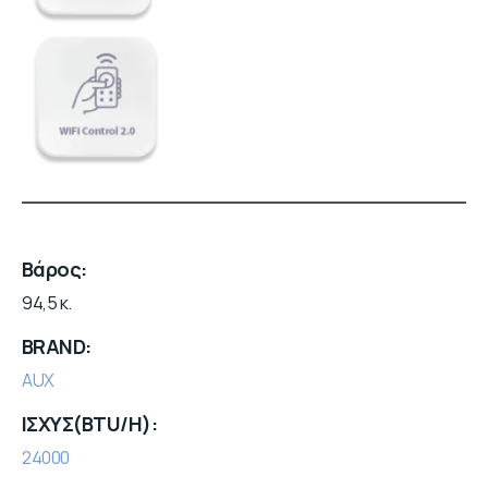
Βάρος
94,5 κ.
BRAND
AUX
ΙΣΧΥΣ(BTU/H)
24000