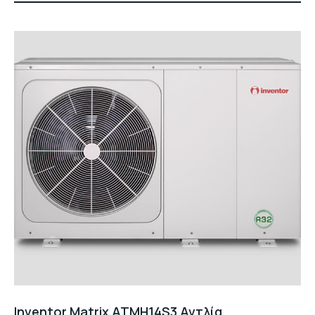
Inventor Matrix ATMH14S3 Αντλία