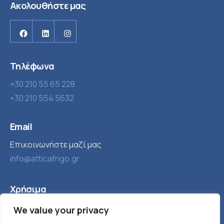
Ακολουθήστε μας
Facebook
Linkedin
Instagram
Τηλέφωνα
+30 210 55 65 228
+30 210 554 5632
Email
Επικοινωνήστε μαζί μας
info@atticafrigo.gr
Χρήσιμα
Εταιρία
Βιομηχανική ψύξη
We value your privacy