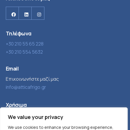
Facebook
Linkedin
Instagram
Τηλέφωνα
+30 210 55 65 228
+30 210 554 5632
Email
Επικοινωνήστε μαζί μας
info@atticafrigo.gr
Χρήσιμα
Εταιρία
Βιομηχανική ψύξη
We value your privacy
Τα νέα μας
Παγομηχανές
We use cookies to enhance your browsing experience,