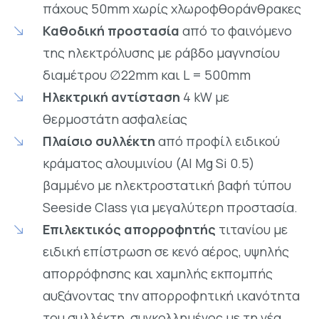
πάχους 50mm χωρίς χλωροφθοράνθρακες
Καθοδική προστασία
από το φαινόμενο
της ηλεκτρόλυσης με ράβδο μαγνησίου
διαμέτρου ∅22mm και L = 500mm
Ηλεκτρική αντίσταση
4 kW με
θερμοστάτη ασφαλείας
Πλαίσιο συλλέκτη
από προφίλ ειδικού
κράματος αλουμινίου (Al Mg Si 0.5)
βαμμένο με ηλεκτροστατική βαφή τύπου
Seeside Class για μεγαλύτερη προστασία.
Επιλεκτικός απορροφητής
τιτανίου με
ειδική επίστρωση σε κενό αέρος, υψηλής
απορρόφησης και χαμηλής εκπομπής
αυξάνοντας την απορροφητική ικανότητα
του συλλέκτη, συγκολλημένος με τη νέα