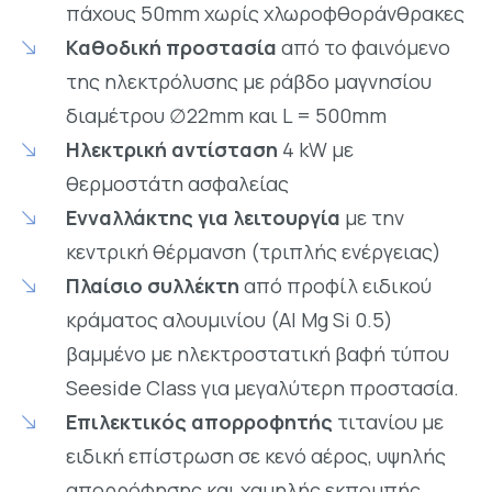
πάχους 50mm χωρίς χλωροφθοράνθρακες
Καθοδική προστασία
από το φαινόμενο
της ηλεκτρόλυσης με ράβδο μαγνησίου
διαμέτρου ∅22mm και L = 500mm
Ηλεκτρική αντίσταση
4 kW με
θερμοστάτη ασφαλείας
Ενναλλάκτης για λειτουργία
με την
κεντρική θέρμανση (τριπλής ενέργειας)
Πλαίσιο συλλέκτη
από προφίλ ειδικού
κράματος αλουμινίου (Al Mg Si 0.5)
βαμμένο με ηλεκτροστατική βαφή τύπου
Seeside Class για μεγαλύτερη προστασία.
Επιλεκτικός απορροφητής
τιτανίου με
ειδική επίστρωση σε κενό αέρος, υψηλής
απορρόφησης και χαμηλής εκπομπής