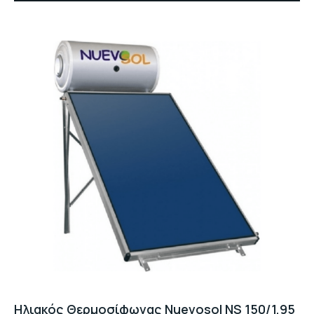
Ηλιακός Θερμοσίφωνας Nuevosol NS 150/1,95