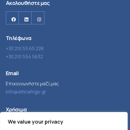
Ακολουθήστε μας
Facebook
Linkedin
Instagram
Τηλέφωνα
+30 210 55 65 228
+30 210 554 5632
Email
Επικοινωνήστε μαζί μας
info@atticafrigo.gr
Χρήσιμα
We value your privacy
Εταιρία
Βιομηχανική ψύξη