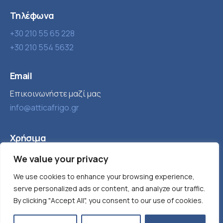
Τηλέφωνα
+30 210 55 65 228
+30 210 554 5632
Email
Επικοινωνήστε μαζί μας
info@atticafrigo.gr
Χρήσιμα
Εταιρία
Βιομηχανική ψύξη
We value your privacy
Τα νέα μας
Παγομηχανές
We use cookies to enhance your browsing experience,
serve personalized ads or content, and analyze our traffic.
Προϊόντα
Κλιματισμός
By clicking "Accept All", you consent to our use of cookies.