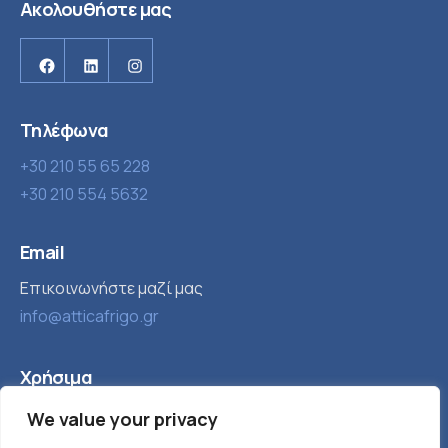
Ακολουθήστε μας
Facebook
Linkedin
Instagram
Τηλέφωνα
+30 210 55 65 228
+30 210 554 5632
Email
Επικοινωνήστε μαζί μας
info@atticafrigo.gr
Χρήσιμα
Εταιρία
Βιομηχανική ψύξη
We value your privacy