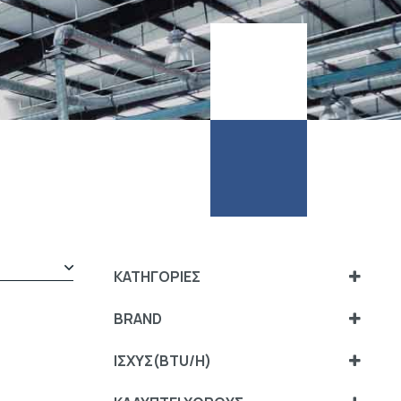
ΚΑΤΗΓΟΡΙΕΣ
Κλιματισμός Multi
BRAND
Εσωτερικές Μονάδες Multi
AUX
(1)
ΙΣΧΥΣ(BTU/H)
Οικιακός Κλιματισμός
MITSUBISHI HEAVY
16000
(3)
Κλιματιστικά Τοίχου