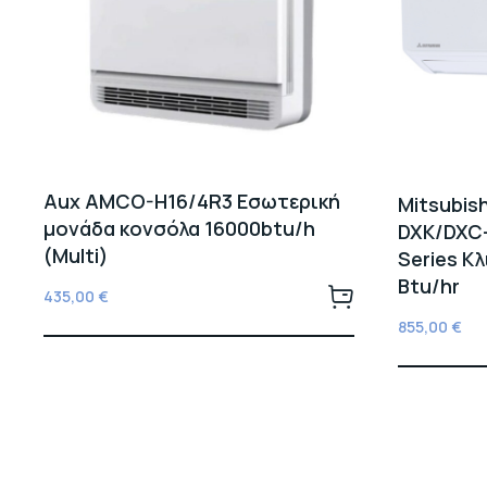
Aux AMCO-H16/4R3 Εσωτερική
Mitsubish
μονάδα κονσόλα 16000btu/h
DXK/DXC-
(Multi)
Series Κ
Btu/hr
435,00
€
855,00
€